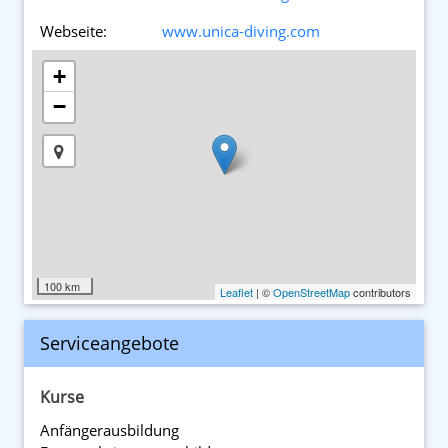
Webseite:
www.unica-diving.com
+
−
100 km
Leaflet
| ©
OpenStreetMap
contributors
Serviceangebote
Kurse
Anfänger­ausbildung